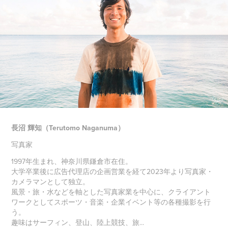
長沼 輝知（Terutomo Naganuma）
写真家
1997年生まれ、神奈川県鎌倉市在住。
大学卒業後に広告代理店の企画営業を経て2023年より写真家・
カメラマンとして独立。
風景・旅・水などを軸とした写真家業を中心に、クライアント
ワークとしてスポーツ・音楽・企業イベント等の各種撮影を行
う。
趣味はサーフィン、登山、陸上競技、旅...