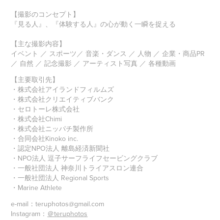
【撮影のコンセプト】
『見る人』、『体験する人』の心が動く一瞬を捉える
【主な撮影内容】
イベント ／ スポーツ／ 音楽・ダンス ／ 人物 ／ 企業・商品PR
／ 自然 ／ 記念撮影 ／ アーティスト写真 ／ 各種動画
【主要取引先】
・株式会社アイランドフィルムズ
・株式会社クリエイティブバンク
・セロトーレ株式会社
・株式会社Chimi
・株式会社ニッパチ製作所
・合同会社Kinoko inc.
・認定NPO法人 離島経済新聞社
・NPO法人 逗子サーフライフセービングクラブ
・一般社団法人 神奈川トライアスロン連合
・一般社団法人 Regional Sports
・Marine Athlete
e-mail：teruphotos@gmail.com
Instagram：
＠teruphotos